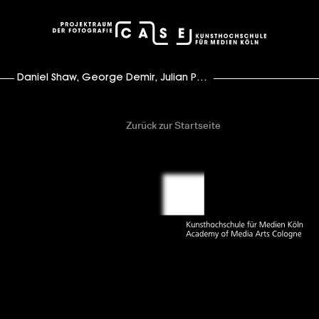
case – Projektraum der Fotografie
Daniel Shaw
,
George Demir
,
Julian Pache
,
Stephanie Glaub
Zurück zur Startseite