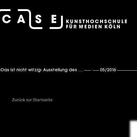
case – Projektraum der Fotografie
Alex Grein, Beate Gütschow
na Fragale
,
Hanieh Bozorgnoia
,
Hannah-Lisa Paul
›Das ist nicht witzig‹ Ausstellung des Grundlagenseminars Fotografie
05/2016
,
Jbid Hatscha
Zurück zur Startseite