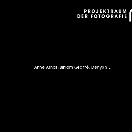
Anne Arndt
,
Biniam Graffé
,
Denys Saitov
,
Fabia