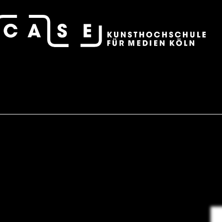
case – Projektraum der Fotografie
Alex Grein, Beate Gütschow