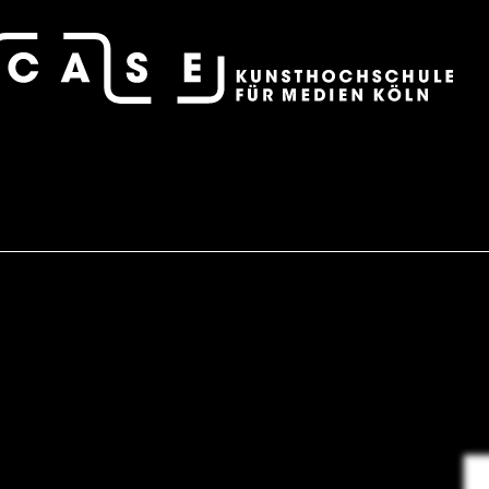
case – Projektraum der Fotografie
Alex Grein, Beate Gütschow